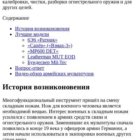
калибровки, чистки, разборки огнестрельного оружия и для
других целей.
Содержание
История возниконовения
Лучшие модели
6Э6 «Ратник»
«Сапёр» («Взмах-3»)
«MP600 DET»
Leatherman MUT EOD
Бундесвер Mil-Tec
Вопрос-ответ
Видео-обзор армейских мультитулов
История возниконовения
Многофункциональный инструмент пришёл на смену
складным ножам. Нож для военного человека является
необходимой вещью. Интерес военных к складным ножам
усилился с появлением в армиях средств связи и
огнестрельного оружия. Заменившие их мультитулы сначала
появились в конце 19 века у офицеров армии Германии, а
затем начали использоваться в экипировки военных других
стран мира.