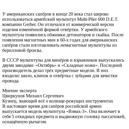
У американских сапёров в конце 20 века стал широко
использоваться армейский мультитул Multi-Plier 600 D.E.T.
компании Gerber. Он отличался от коммерческой версии
изделия изменённой формой отвёртки. У армейского
мультитула появились обжимки детонаторов и скайка. После
появления магнитных мин в 60-х годах для американских
сапёров стали изготавливать немагнитные мультитулы из
берилловой бронзы.
В СССР мультитулы для минёров и взрывников выпускались
двумя заводами: «Октябрь» и «Складные ножи». Последний
производитель делал трёх предметные модели. В них
входили: шило, клинок и отвёртка с зубцами для зачистки
провода.
Мнение эксперта
Цвиркунов Михаил Сергеевич
Кузнец, знающий всё о колюще-режущих инструментах
В настоящее время для сапёров российской армии
выпускается модель мультитула «Взмах-3». Она включает в
себя 5 откидных предмета и выдвижную головку пассатижей,
оснащённую рычагом.