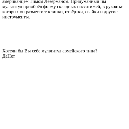
американцем Тимом Лезерманом. Придуманный им
мультитул приобрёл форму складных пассатижей, в рукоятке
которых он разместил: клинки, отвёртки, свайки и другие
инструменты.
Хотели бы Вы себе мультитул армейского типа?
Да
Нет