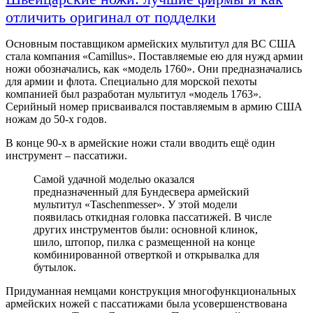
отличить оригинал от подделки
Основным поставщиком армейских мультитул для ВС США
стала компания «Camillus». Поставляемые ею для нужд армии
ножи обозначались, как «модель 1760». Они предназначались
для армии и флота. Специально для морской пехоты
компанией был разработан мультитул «модель 1763».
Серийный номер присваивался поставляемым в армию США
ножам до 50-х годов.
В конце 90-х в армейские ножи стали вводить ещё один
инструмент – пассатижи.
Самой удачной моделью оказался
предназначенный для Бундесвера армейский
мультитул «Taschenmesser». У этой модели
появилась откидная головка пассатижей. В числе
других инструментов были: основной клинок,
шило, штопор, пилка с размещенной на конце
комбинированной отверткой и открывалка для
бутылок.
Придуманная немцами конструкция многофункциональных
армейских ножей с пассатижами была усовершенствована