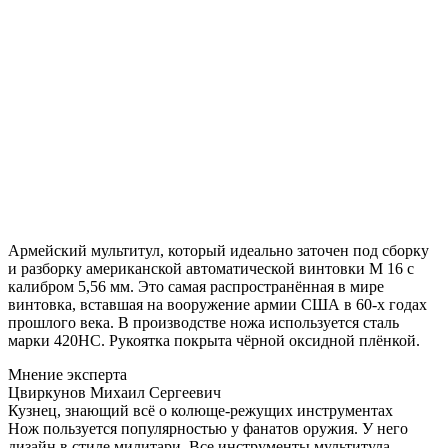
Армейский мультитул, который идеально заточен под сборку
и разборку американской автоматической винтовки М 16 с
калибром 5,56 мм. Это самая распространённая в мире
винтовка, вставшая на вооружение армии США в 60-х годах
прошлого века. В производстве ножа используется сталь
марки 420НС. Рукоятка покрыта чёрной оксидной плёнкой.
Мнение эксперта
Цвиркунов Михаил Сергеевич
Кузнец, знающий всё о колюще-режущих инструментах
Нож пользуется популярностью у фанатов оружия. У него
дизайн в стиле милитари. Все инструменты мультитула