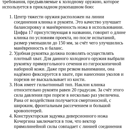
требования, предъявляемые к холодному оружию, которое
используется в прикладном рукопашном бою:
Центр тяжести оружия расположен на линии
соединения клинка и рукояти. Это качество улучшает
балансировку и манёвренность ножа в использовании.
Цифра 17 присутствующая в названии, говорит о длине
клинка по условиям проекта, но после испытаний,
размер уменьшили до 150 мм, за счёт чего улучшились
манёвренность и баланс.
Удобная рукоятка должна позволять осуществлять
плотный хват. Для данного холодного оружия выбрали
рукоятку прямоугольного сечения из гигроскопичной
наборной кожи. Даже при резком вынимании, она
надёжно фиксируется в хвате, при нанесении уколов и
порезов не выскальзывает из кисти.
Нож имеет гильотинный тип. Наклон клинка
относительно рукояти равен 20 градусам. За счёт этого
сила давления при порезе в несколько раз увеличена.
Рана от воздействия получается смертоносной, с
широким, фронтальным рассечением и большой
кровопотерей.
Конструкторская задумка диверсионного ножа
Кочергина заключается в том, что вектор
прямолинейной силы совпадает с линией соединения