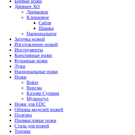
Боевые ножи
Древнее ХО
Древковое
Клинковое
Сабля
Шашка
Национальное
Заточка ножей
Изготовление ножей
Инструменты
Консервные ножи
Кухонные ножи
Луки
Национальные ножи
Ножи
Boker
Ворсма
Кизляр Суприм
Мультитул
Ножи для EDC
Обзоры моделей ножей
Полезно
Промысловые ножи
Сталь для ножей
Топоры