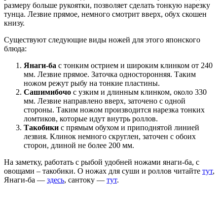
размеру больше рукоятки, позволяет сделать тонкую нарезку
тунца. Лезвие прямое, немного смотрит вверх, обух скошен
книзу.
Существуют следующие виды ножей для этого японского
блюда:
Янаги-ба
с тонким острием и широким клинком от 240
мм. Лезвие прямое. Заточка односторонняя. Таким
ножом режут рыбу на тонкие пластины.
Сашимибочо
с узким и длинным клинком, около 330
мм. Лезвие направлено вверх, заточено с одной
стороны. Таким ножом производится нарезка тонких
ломтиков, которые идут внутрь роллов.
Такобики
с прямым обухом и приподнятой линией
лезвия. Клинок немного скруглен, заточен с обоих
сторон, длиной не более 200 мм.
На заметку, работать с рыбой удобней ножами янаги-ба, с
овощами – такобики. О ножах для суши и роллов читайте
тут
,
Янаги-ба —
здесь
, сантоку —
тут
.