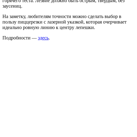
горячего теста. Лезвие должно быть острым, твердым, без
заусениц.
На заметку, любителям точности можно сделать выбор в
пользу пиццерезки с лазерной указкой, которая очерчивает
идеально ровную линию к центру лепешки.
Подробности —
здесь
.