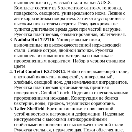
выполненные из дамасской стали марки AUS-8.
Комплект состоит из 5 элементов: сантоку, топорика,
поварского, овощного, универсального ножа. Лезвие с
антикоррозийным покрытием. Заточка двусторонняя с
высоким показателем остроты. Режущая кромка не
тупится длительное время даже при частой нагрузке.
Рукоятка пластиковая, сбалансированная, облегченная.
Nadoba Rut 722716
. Универсальные ножи,
выполненные из высококачественной нержавеющей
стали. Лезвие острое, двойной заточки. Рукоятка
выполнена из кованного материала и пластика с
прорезиненным покрытием. Набор в черном стильном
цвете.
Tefal Comfort K221SB14
. Набор из нержавеющей стали,
в который включены поварской, универсальный,
хлебный, овощной нож, для измельчения ингредиентов.
Рукоятка пластиковая эргономичная, приятная
поверхность Comfort Touch. Подставка с нескользящими
прорезиненными ножками. Конструкция не боится
бактерий, воды, грибков, термически обработана.
Taller Sheffield
. Британские ножи с повышенной
устойчивостью к нагрузкам и деформации. Надежные
инструменты с высокими антикоррозийными
свойствами выполнены из высококачественной стали.
Рукоятка стальная, нержавеющая. Ножи облегченные,