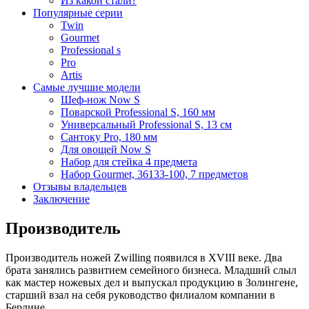
Из какой стали?
Популярные серии
Twin
Gourmet
Professional s
Pro
Artis
Самые лучшие модели
Шеф-нож Now S
Поварской Professional S, 160 мм
Универсальный Professional S, 13 см
Сантоку Pro, 180 мм
Для овощей Now S
Набор для стейка 4 предмета
Набор Gourmet, 36133-100, 7 предметов
Отзывы владельцев
Заключение
Производитель
Производитель ножей Zwilling появился в ХVIII веке. Два
брата занялись развитием семейного бизнеса. Младший слыл
как мастер ножевых дел и выпускал продукцию в Золингене,
старший взал на себя руководство филиалом компании в
Берлине.