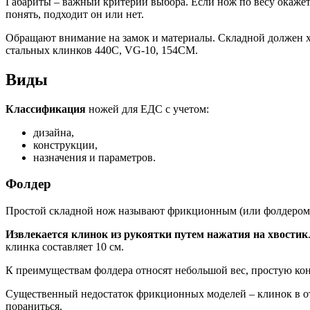
Габариты – важный критерий выбора. Если нож по весу окажетс
понять, подходит он или нет.
Обращают внимание на замок и материалы. Складной должен хо
стальных клинков 440С, VG-10, 154CM.
Виды
Классификация
ножей для ЕДС с учетом:
дизайна,
конструкции,
назначения и параметров.
Фолдер
Простой складной нож называют фрикционным (или фолдером).
Извлекается клинок из рукоятки путем нажатия на хвостик
клинка составляет 10 см.
К преимуществам фолдера относят небольшой вес, простую ко
Существенный недостаток фрикционных моделей – клинок в от
пораниться.