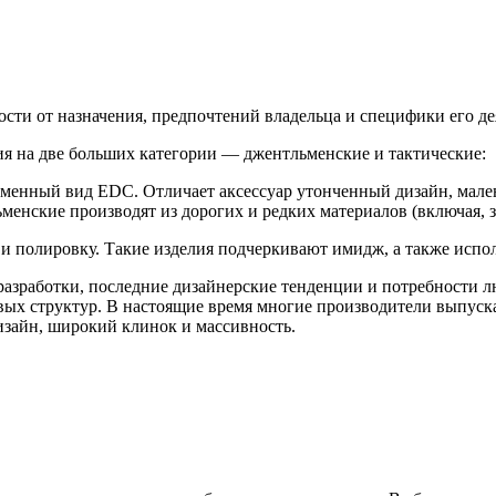
сти от назначения, предпочтений владельца и специфики его де
я на две больших категории — джентльменские и тактические:
енный вид EDC. Отличает аксессуар утонченный дизайн, малень
ьменские производят из дорогих и редких материалов (включая, 
 полировку. Такие изделия подчеркивают имидж, а также испол
зработки, последние дизайнерские тенденции и потребности лю
вых структур. В настоящие время многие производители выпуска
изайн, широкий клинок и массивность.