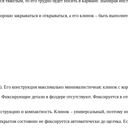
я тяжелым, то его трудно будет носить в кармане. Выбирая инст
рошо закрываться и открываться, а его клинок – быть выполнен
 Его конструкция максимально минималистичная: клинок с коро
. Фиксирующие детали в фолдере отсутствуют. Фиксируется в 
нструкцию и компактность. Клинок – универсальный, поэтому и
крытом состоянии не фиксируется автоматически до щелчка. Е