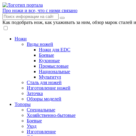
Про ножи и все, что с ними связано
Как подобрать нож, как ухаживать за ним, обзор марок сталей 
Ножи
Виды ножей
Ножи для EDC
Боевые
Кухонные
Промысловые
Национальные
Мультитул
Сталь для ножей
Изготовление ножей
Заточка
Обзоры моделей
Топоры
Специальные
Хозяйственно-бытовые
Боевые
Уход
Изготовление