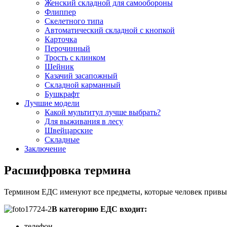
Женский складной для самообороны
Флиппер
Скелетного типа
Автоматический складной с кнопкой
Карточка
Перочинный
Трость с клинком
Шейник
Казачий засапожный
Складной карманный
Бушкрафт
Лучшие модели
Какой мультитул лучше выбрать?
Для выживания в лесу
Швейцарские
Складные
Заключение
Расшифровка термина
Термином ЕДС именуют все предметы, которые человек привык 
В категорию ЕДС входит:
телефон,