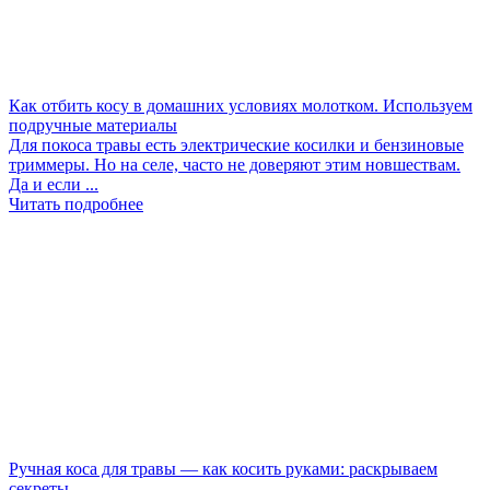
Как отбить косу в домашних условиях молотком. Используем
подручные материалы
Для покоса травы есть электрические косилки и бензиновые
триммеры. Но на селе, часто не доверяют этим новшествам.
Да и если ...
Читать подробнее
Ручная коса для травы — как косить руками: раскрываем
секреты