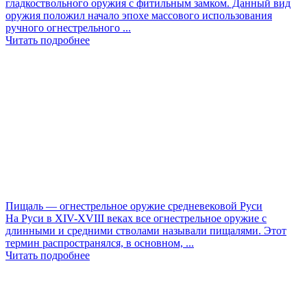
гладкоствольного оружия с фитильным замком. Данный вид
оружия положил начало эпохе массового использования
ручного огнестрельного ...
Читать подробнее
Пищаль — огнестрельное оружие средневековой Руси
На Руси в XIV-XVIII веках все огнестрельное оружие с
длинными и средними стволами называли пищалями. Этот
термин распространялся, в основном, ...
Читать подробнее