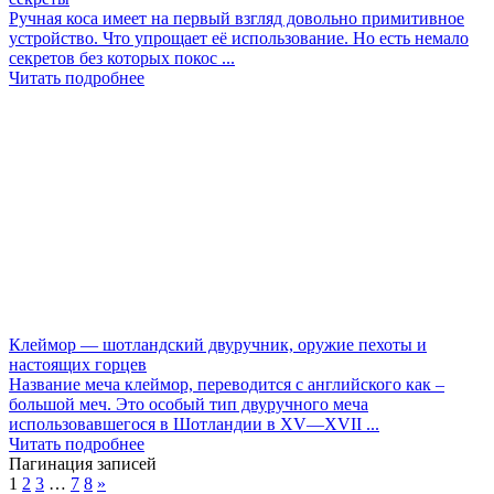
Ручная коса имеет на первый взгляд довольно примитивное
устройство. Что упрощает её использование. Но есть немало
секретов без которых покос ...
Читать подробнее
Клеймор — шотландский двуручник, оружие пехоты и
настоящих горцев
Название меча клеймор, переводится с английского как –
большой меч. Это особый тип двуручного меча
использовавшегося в Шотландии в XV—XVII ...
Читать подробнее
Пагинация записей
1
2
3
…
7
8
»