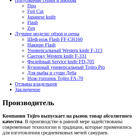
Популярные серии и наборы
Про
Fuji Cut
Japanese knife
Flash
Zen
Лучшие модели: обзор и цены
Шеф-нож Flash FF-CH160
Накири Flash
Универсальный Western knife F-313
Сантоку Western knife F-331
Филейный Service knife FD-705
Кухонный универсальный Tojiro Pro
Для рыбы и суши Деба
Нож-топорик Tojiro FA-70
Отзывы владельцев
Заключение
Производитель
Компания Tojiro выпускает на рынок товар абсолютного
качества
. В производстве в равной мере задействованы
современные технологии и традиции, которые применялись
для изготовления средневековых мечей самураев.