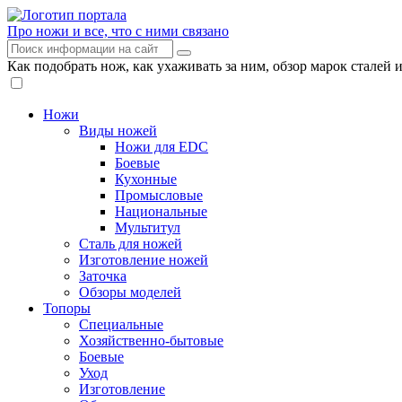
Про ножи и все, что с ними связано
Как подобрать нож, как ухаживать за ним, обзор марок сталей 
Ножи
Виды ножей
Ножи для EDC
Боевые
Кухонные
Промысловые
Национальные
Мультитул
Сталь для ножей
Изготовление ножей
Заточка
Обзоры моделей
Топоры
Специальные
Хозяйственно-бытовые
Боевые
Уход
Изготовление