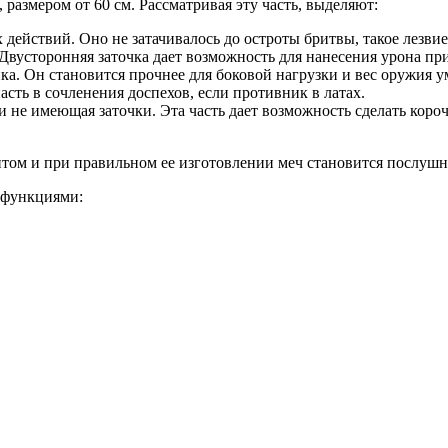
размером от 60 см. Рассматривая эту часть, выделяют:
х действий. Оно не затачивалось до остроты бритвы, такое лезвие
 Двусторонняя заточка дает возможность для нанесения урона п
а. Он становится прочнее для боковой нагрузки и вес оружия у
сть в сочленения доспехов, если противник в латах.
и не имеющая заточки. Эта часть дает возможность сделать короч
ентом и при правильном ее изготовлении меч становится послуш
и функциями: