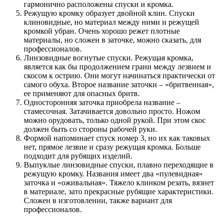
гармонично расположены спуски и кромка.
Режущую кромку образует двойной клин. Спуски
клиновидные, но материал между ними и режущей
кромкой убран. Очень хорошо режет плотные
материалы, но сложен в заточке, можно сказать, для
профессионалов.
Линзовидные вогнутые спуски. Режущая кромка,
является как бы продолжением грани между лезвием и
скосом к острию. Они могут начинаться практически от
самого обуха. Второе название заточки – «бритвенная»,
ее применяют для опасных бритв.
Односторонняя заточка приобрела название –
стамесочная. Затачивается довольно просто. Ножом
можно орудовать, только одной рукой. При этом скос
должен быть со стороны рабочей руки.
Формой напоминает спуск номер 3, но их как таковых
нет, прямое лезвие и сразу режущая кромка. Больше
подходит для рубящих изделий.
Выпуклые линзовидные спуски, плавно переходящие в
режущую кромку. Названия имеет два «пулевидная»
заточка и «оживальная». Тяжело клинком резать, вязнет
в материале, зато прекрасные рубящие характеристики.
Сложен в изготовлении, также вариант для
профессионалов.