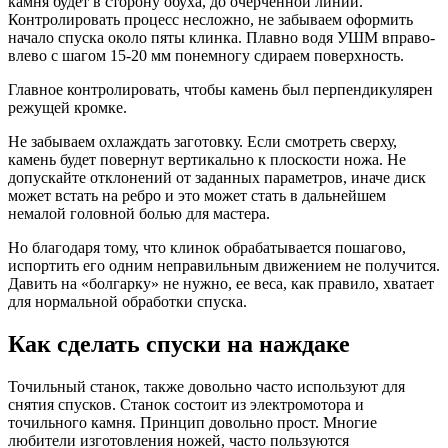
камня будет в сторону обуха, до очерченной линии.
Контролировать процесс несложно, не забываем оформить
начало спуска около пяты клинка. Плавно водя УШМ вправо-
влево с шагом 15-20 мм понемногу сдираем поверхность.
Главное контролировать, чтобы камень был перпендикулярен
режущей кромке.
Не забываем охлаждать заготовку. Если смотреть сверху,
камень будет повернут вертикально к плоскости ножа. Не
допускайте отклонений от заданных параметров, иначе диск
может встать на ребро и это может стать в дальнейшем
немалой головной болью для мастера.
Но благодаря тому, что клинок обрабатывается пошагово,
испортить его одним неправильным движением не получится.
Давить на «болгарку» не нужно, ее веса, как правило, хватает
для нормальной обработки спуска.
Как сделать спуски на наждаке
Точильный станок, также довольно часто используют для
снятия спусков. Станок состоит из электромотора и
точильного камня. Принцип довольно прост. Многие
любители изготовления ножей, часто пользуются