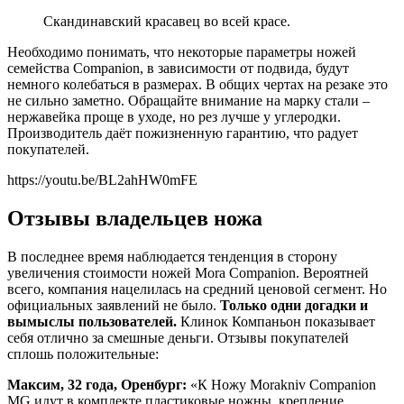
Скандинавский красавец во всей красе.
Необходимо понимать, что некоторые параметры ножей
семейства Companion, в зависимости от подвида, будут
немного колебаться в размерах. В общих чертах на резаке это
не сильно заметно. Обращайте внимание на марку стали –
нержавейка проще в уходе, но рез лучше у углеродки.
Производитель даёт пожизненную гарантию, что радует
покупателей.
https://youtu.be/BL2ahHW0mFE
Отзывы владельцев ножа
В последнее время наблюдается тенденция в сторону
увеличения стоимости ножей Mora Companion. Вероятней
всего, компания нацелилась на средний ценовой сегмент. Но
официальных заявлений не было.
Только одни догадки и
вымыслы пользователей.
Клинок Компаньон показывает
себя отлично за смешные деньги. Отзывы покупателей
сплошь положительные:
Максим, 32 года, Оренбург:
«К Ножу Morakniv Companion
MG идут в комплекте пластиковые ножны, крепление