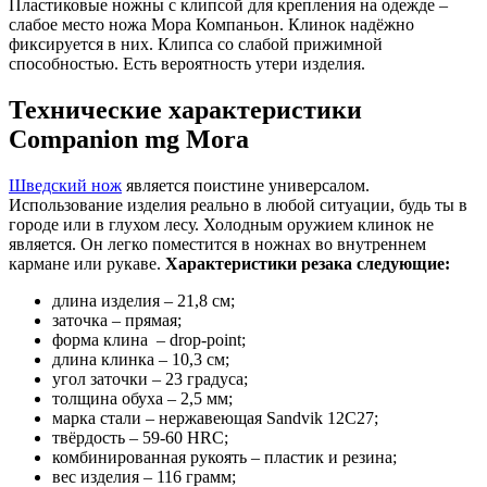
Пластиковые ножны с клипсой для крепления на одежде –
слабое место ножа Мора Компаньон. Клинок надёжно
фиксируется в них. Клипса со слабой прижимной
способностью. Есть вероятность утери изделия.
Технические характеристики
Companion mg Mora
Шведский нож
является поистине универсалом.
Использование изделия реально в любой ситуации, будь ты в
городе или в глухом лесу. Холодным оружием клинок не
является. Он легко поместится в ножнах во внутреннем
кармане или рукаве.
Характеристики резака следующие:
длина изделия – 21,8 см;
заточка – прямая;
форма клина – drop-point;
длина клинка – 10,3 см;
угол заточки – 23 градуса;
толщина обуха – 2,5 мм;
марка стали – нержавеющая Sandvik 12C27;
твёрдость – 59-60 HRC;
комбинированная рукоять – пластик и резина;
вес изделия – 116 грамм;