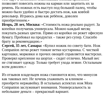
позволяет повесить ножны на карман или зацепить их за
ремень. На ножнах есть выступ под большой палец, чтобы
можно было удобно и быстро достать нож, как ковбой
револьвер. Играюсь дома как ребёнок, доволен
приобретением.»
Игорь, 28 лет, Москва:
«Стоимость ножа реально радует. За
копейки получаешь универсала. Можно каждый месяц
покупать разных цветов. Прямо из коробки он режет офисную
бумагу. Пробовал на продуктах – также рез супер. Спасибо
брату за рекомендацию.»
Сергей, 35 лет, Самара:
«Купил ножик по совету бати. Нож
Companion легко режет тонкие ветки кустарника. С чисткой
картошки, морковки и прочих овощей справляется мастерски.
Проверял крепление на шортах – сидит отлично. Малый вес
не стягивает одежду. Только требует ухода лезвие. Остальным
всем доволен.»
Из отзывов владельцев ножа становится ясно, что минусов
как таковых нет. Не хочешь ухаживать за клинком –
приобрети нержавейку. В остальных аспектах нож Mora
Companion заслуживает внимания. Универсальность за
небольшие деньги – прекрасный вариант.