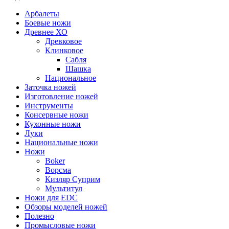
Арбалеты
Боевые ножи
Древнее ХО
Древковое
Клинковое
Сабля
Шашка
Национальное
Заточка ножей
Изготовление ножей
Инструменты
Консервные ножи
Кухонные ножи
Луки
Национальные ножи
Ножи
Boker
Ворсма
Кизляр Суприм
Мультитул
Ножи для EDC
Обзоры моделей ножей
Полезно
Промысловые ножи