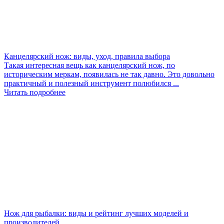
Канцелярский нож: виды, уход, правила выбора
Такая интересная вещь как канцелярский нож, по
историческим меркам, появилась не так давно. Это довольно
практичный и полезный инструмент полюбился ...
Читать подробнее
Нож для рыбалки: виды и рейтинг лучших моделей и
производителей