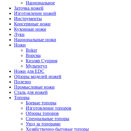
Национальное
Заточка ножей
Изготовление ножей
Инструменты
Консервные ножи
Кухонные ножи
Луки
Национальные ножи
Ножи
Boker
Ворсма
Кизляр Суприм
Мультитул
Ножи для EDC
Обзоры моделей ножей
Полезно
Промысловые ножи
Сталь для ножей
Топоры
Боевые топоры
Изготовление топоров
Обзоры топоров
Специальные топоры
Уход за топорами
Хозяйственно-бытовые топоры