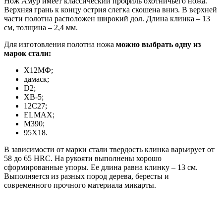
Нож Амур имеет классический профиль охотничьего ножа.
Верхняя грань к концу острия слегка скошена вниз. В верхней
части полотна расположен широкий дол. Длина клинка – 13
см, толщина – 2,4 мм.
Для изготовления полотна ножа
можно выбрать одну из
марок стали:
Х12МФ;
дамаск;
D2;
ХВ-5;
12С27;
ELMAX;
М390;
95Х18.
В зависимости от марки стали твердость клинка варьирует от
58 до 65 HRC. На рукояти выполнены хорошо
сформированные упоры. Ее длина равна клинку – 13 см.
Выполняется из разных пород дерева, бересты и
современного прочного материала микарты.