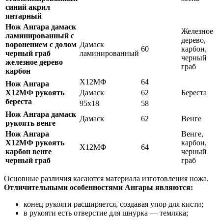
синий акрил
янтарный
Нож Ангара дамаск
Железное
ламинированный с
дерево,
воронением с долом
Дамаск
60
карбон,
черный граб
ламинированный
черный
железное дерево
граб
карбон
Х12МФ
64
Нож Ангара
Х12МФ рукоять
Дамаск
62
Береста
береста
95х18
58
Нож Ангара дамаск
Дамаск
62
Венге
рукоять венге
Нож Ангара
Венге,
Х12МФ рукоять
карбон,
Х12МФ
64
карбон венге
черный
черный граб
граб
Основные различия касаются материала изготовления ножа.
Отличительными особенностями Ангары являются:
конец рукояти расширяется, создавая упор для кисти;
в рукояти есть отверстие для шнурка — темляка;