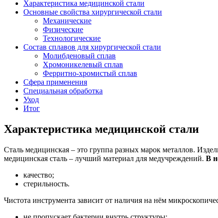
Характеристика медицинской стали
Основные свойства хирургической стали
Механические
Физические
Технологические
Состав сплавов для хирургической стали
Молибденовый сплав
Хромоникелевый сплав
Ферритно-хромистый сплав
Сфера применения
Специальная обработка
Уход
Итог
Характеристика медицинской стали
Сталь медицинская – это группа разных марок металлов. Изде
медицинская сталь – лучший материал для медучреждений.
В н
качество;
стерильность.
Чистота инструмента зависит от наличия на нём микроскопиче
не пропускает бактерии внутрь структуры;