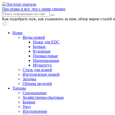
Про ножи и все, что с ними связано
Как подобрать нож, как ухаживать за ним, обзор марок сталей 
Ножи
Виды ножей
Ножи для EDC
Боевые
Кухонные
Промысловые
Национальные
Мультитул
Сталь для ножей
Изготовление ножей
Заточка
Обзоры моделей
Топоры
Специальные
Хозяйственно-бытовые
Боевые
Уход
Изготовление