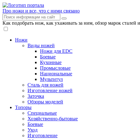
Про ножи и все, что с ними связано
Как подобрать нож, как ухаживать за ним, обзор марок сталей 
Ножи
Виды ножей
Ножи для EDC
Боевые
Кухонные
Промысловые
Национальные
Мультитул
Сталь для ножей
Изготовление ножей
Заточка
Обзоры моделей
Топоры
Специальные
Хозяйственно-бытовые
Боевые
Уход
Изготовление