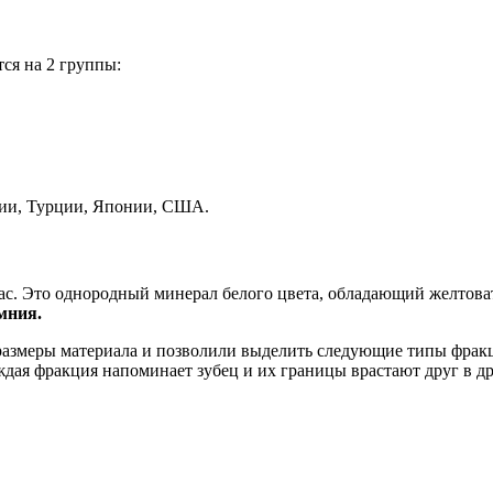
ся на 2 группы:
нии, Турции, Японии, США.
ас. Это однородный минерал белого цвета, обладающий желтов
емния.
азмеры материала и позволили выделить следующие типы фракци
ждая фракция напоминает зубец и их границы врастают друг в д