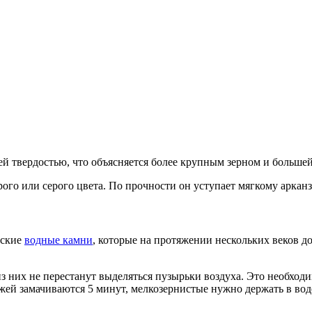
ей твердостью, что объясняется более крупным зерном и больше
го или серого цвета. По прочности он уступает мягкому арканза
нские
водные камни
, которые на протяжении нескольких веков д
из них не перестанут выделяться пузырьки воздуха. Это необход
ей замачиваются 5 минут, мелкозернистые нужно держать в воде