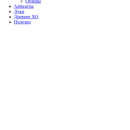
Обзоры
Арбалеты
Луки
Древнее ХО
Полезно