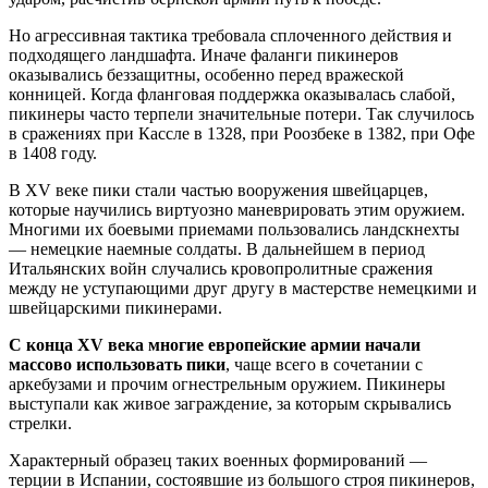
Но агрессивная тактика требовала сплоченного действия и
подходящего ландшафта. Иначе фаланги пикинеров
оказывались беззащитны, особенно перед вражеской
конницей. Когда фланговая поддержка оказывалась слабой,
пикинеры часто терпели значительные потери. Так случилось
в сражениях при Кассле в 1328, при Роозбеке в 1382, при Офе
в 1408 году.
В XV веке пики стали частью вооружения швейцарцев,
которые научились виртуозно маневрировать этим оружием.
Многими их боевыми приемами пользовались ландскнехты
— немецкие наемные солдаты. В дальнейшем в период
Итальянских войн случались кровопролитные сражения
между не уступающими друг другу в мастерстве немецкими и
швейцарскими пикинерами.
С конца XV века многие европейские армии начали
массово использовать пики
, чаще всего в сочетании с
аркебузами и прочим огнестрельным оружием. Пикинеры
выступали как живое заграждение, за которым скрывались
стрелки.
Характерный образец таких военных формирований —
терции в Испании, состоявшие из большого строя пикинеров,