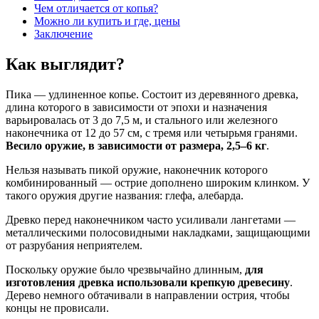
Чем отличается от копья?
Можно ли купить и где, цены
Заключение
Как выглядит?
Пика — удлиненное копье. Состоит из деревянного древка,
длина которого в зависимости от эпохи и назначения
варьировалась от 3 до 7,5 м, и стального или железного
наконечника от 12 до 57 см, с тремя или четырьмя гранями.
Весило оружие, в зависимости от размера, 2,5–6 кг
.
Нельзя называть пикой оружие, наконечник которого
комбинированный — острие дополнено широким клинком. У
такого оружия другие названия: глефа, алебарда.
Древко перед наконечником часто усиливали лангетами —
металлическими полосовидными накладками, защищающими
от разрубания неприятелем.
Поскольку оружие было чрезвычайно длинным,
для
изготовления древка использовали крепкую древесину
.
Дерево немного обтачивали в направлении острия, чтобы
концы не провисали.