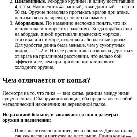
Шиловидные.
Рекордно крупные, в длину достигавшие
4,5–7 м. Наконечник 4-гранный, тоже длинный — около
50 см. Оружие позволяло протыкать врагов при атаке,
нанизывая их на древко, словно на шампур.
Абордажные.
По названию несложно понять, что их
использовали в морских сражениях. Когда корабли шли
на абордаж, пикой протыкали вражеских моряков,
спихивали их в море, отцепляли абордажные крючья.
Для удобства длина была меньше, чем у сухопутных
видов, — 1–2 м. Но все равно пика позволяла держаться
от врага на приличном расстоянии, что делало бой
эффективнее, чем при применении клинкового
холодного оружия.
Чем отличается от копья?
Несмотря на то, что пика — вид копья, разница между ними
существенная. Оба оружия колющие, оба представляют собой
металлический наконечник на деревянной палке.
Но различий больше, и заключаются они в размерах
оружия и назначении:
Пика значительно длиннее, весит больше. Древко толще,
так как весовая нагрузка на него выше. Длина копья —