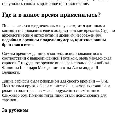
получилось сломить вражеское противостояние.
Где и в какое время применялась?
Пика считается средневековым оружием, хотя длинными
копьями пользовались еще в дохристианские времена. Судя по
археологическим артефактам и древним изображениям,
подобным оружием владели шумеры, критские воины
бронзового века
.
Самым древним длинным копьем, использовавшимся в
соответствии с вышеописанной тактикой, была македонская
сарисса. Это ударное оружие впервые использовали войска
Филиппа II — царя Македонии и отца Александра III
Великого.
Длина сариссы была рекордной для своего времени — 6 м.
Носителями оружия были сариссофоры, которых ставили за
рядами гоплитов — тяжело вооруженных пехотинцев
ближнего боя. Именно тогда пики стали использовать для
таранов.
За рубежом