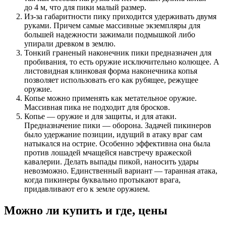
до 4 м, что для пики малый размер.
Из-за габаритности пику приходится удерживать двумя
руками. Причем самые массивные экземпляры для
большей надежности зажимали подмышкой либо
упирали древком в землю.
Тонкий граненый наконечник пики предназначен для
пробивания, то есть оружие исключительно колющее. А
листовидная клинковая форма наконечника копья
позволяет использовать его как рубящее, режущее
оружие.
Копье можно применять как метательное оружие.
Массивная пика не подходит для бросков.
Копье — оружие и для защиты, и для атаки.
Предназначение пики — оборона. Задачей пикинеров
было удержание позиции, идущий в атаку враг сам
натыкался на острие. Особенно эффективна она была
против лошадей мчащейся навстречу вражеской
кавалерии. Делать выпады пикой, наносить удары
невозможно. Единственный вариант — таранная атака,
когда пикинеры буквально протыкают врага,
придавливают его к земле оружием.
Можно ли купить и где, цены