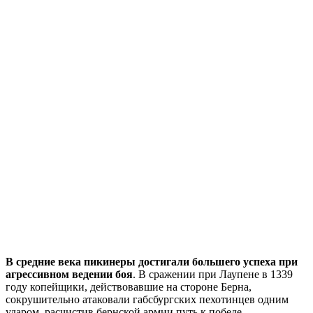
В средние века пикинеры достигали большего успеха при
агрессивном ведении боя
. В сражении при Лаупене в 1339
году копейщики, действовавшие на стороне Берна,
сокрушительно атаковали габсбургских пехотинцев одним
ударом, расчистив бернской армии путь к победе.