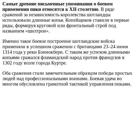
Самые древние письменные упоминания о боевом
применении пики относятся к XII столетию
. В ряде
сражений за независимость королевства шотландцы
использовали длинные копья. Копейщиков ставили в первые
ряды, формируя круговой или фронтальный строй под
названием «шилтрон».
Именно такое боевое построение шотландские войска
применяли в успешном сражении с британцами 23–24 июня
1314 года у реки Бэннокберн. С таким же успехом длинными
копьями сражался фламандский народ против французов в
1302 году возле города Куртре.
Оба сражения стали замечательным образцом победы простых
людей над профессиональными воинами. Боевая удача во
многом обусловлена грамотной тактикой управления пиками.