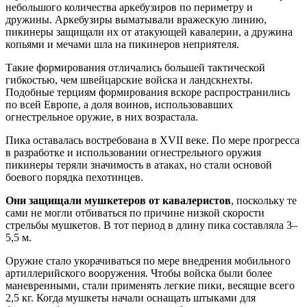
небольшого количества аркебузиров по периметру и
дружины. Аркебузиры выматывали вражескую линию,
пикинеры защищали их от атакующей кавалерии, а дружина
копьями и мечами шла на пикинеров неприятеля.
Такие формирования отличались большей тактической
гибкостью, чем швейцарские войска и ландскнехты.
Подобные терциям формирования вскоре распространились
по всей Европе, а доля воинов, использовавших
огнестрельное оружие, в них возрастала.
Пика оставалась востребована в XVII веке. По мере прогресса
в разработке и использовании огнестрельного оружия
пикинеры теряли значимость в атаках, но стали основой
боевого порядка пехотинцев.
Они защищали мушкетеров от кавалеристов
, поскольку те
сами не могли отбиваться по причине низкой скорости
стрельбы мушкетов. В тот период в длину пика составляла 3–
5,5 м.
Оружие стало укорачиваться по мере внедрения мобильного
артиллерийского вооружения. Чтобы войска были более
маневренными, стали применять легкие пики, весящие всего
2,5 кг. Когда мушкеты начали оснащать штыками для