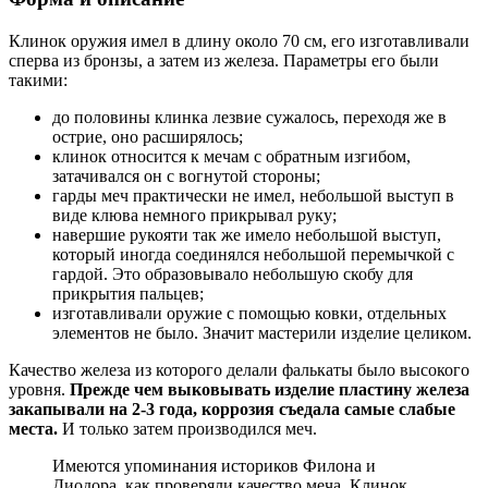
Клинок оружия имел в длину около 70 см, его изготавливали
сперва из бронзы, а затем из железа. Параметры его были
такими:
до половины клинка лезвие сужалось, переходя же в
острие, оно расширялось;
клинок относится к мечам с обратным изгибом,
затачивался он с вогнутой стороны;
гарды меч практически не имел, небольшой выступ в
виде клюва немного прикрывал руку;
навершие рукояти так же имело небольшой выступ,
который иногда соединялся небольшой перемычкой с
гардой. Это образовывало небольшую скобу для
прикрытия пальцев;
изготавливали оружие с помощью ковки, отдельных
элементов не было. Значит мастерили изделие целиком.
Качество железа из которого делали фалькаты было высокого
уровня.
Прежде чем выковывать изделие пластину железа
закапывали на 2-3 года, коррозия съедала самые слабые
места.
И только затем производился меч.
Имеются упоминания историков Филона и
Диодора, как проверяли качество меча. Клинок