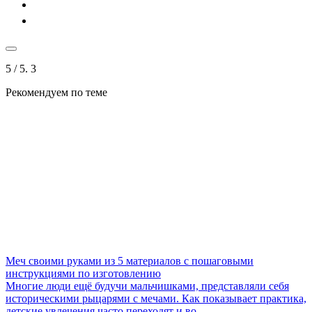
5
/ 5.
3
Рекомендуем по теме
Меч своими руками из 5 материалов с пошаговыми
инструкциями по изготовлению
Многие люди ещё будучи мальчишками, представляли себя
историческими рыцарями с мечами. Как показывает практика,
детские увлечения часто переходят и во ...