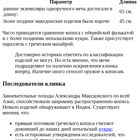
Параметр
Длинна
ранние экземпляры одноручного меча достигали в
65 см.
длину:
более поздние македонские изделия были короче:
45 см.
Часто приводится сравнение кописа с иберийской фалькатой
и с более поздними непальскими кукри. Также присутствует
параллель с греческим махайрой.
Достоверно историки ответить по классификации
изделий не могут. Но есть мнение, что мечи
подразделяют по наличию искривления клинка
вперёд. Наличие оного относит оружие к кописам.
Последователи клинка
Завоевательные походы Александра Македонского по всей
Азии, способствовали широкому распространению кописа.
Немало изделий обнаруживают в Индии. Существуют
мнения, что:
прямым потомком греческого кописа считают
доживший до наших дней непальский
кукри
;
есть осторожные утверждения исследователей, что