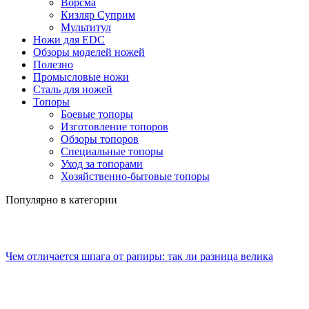
Ворсма
Кизляр Суприм
Мультитул
Ножи для EDC
Обзоры моделей ножей
Полезно
Промысловые ножи
Сталь для ножей
Топоры
Боевые топоры
Изготовление топоров
Обзоры топоров
Специальные топоры
Уход за топорами
Хозяйственно-бытовые топоры
Популярно в категории
Чем отличается шпага от рапиры: так ли разница велика