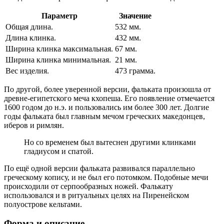
Параметр
Значение
Общая длина.
532 мм.
Длина клинка.
432 мм.
Ширина клинка максимальная.
67 мм.
Ширина клинка минимальная.
21 мм.
Вес изделия.
473 грамма.
По другой, более уверенной версии, фальката произошла от
древне-египетского меча кхопеша. Его появление отмечается
1600 годом до н.э. и пользовались им более 300 лет. Долгие
годы фальката был главным мечом греческих македонцев,
иберов и римлян.
Но со временем был вытеснен другими клинками
гладиусом и спатой.
По ещё одной версии фальката развивался параллельно
греческому копису, и не был его потомком. Подобные мечи
происходили от серпообразных ножей. Фалькату
использовался и в ритуальных целях на Пиренейском
полуострове кельтами.
Форма и описание