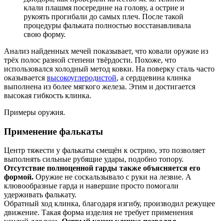
клали плашмя посередине на голову, а острие и
рукоять прогибали до самых плеч. После такой
процедуры фальката полностью восстанавливала
свою форму.
Анализ найденных мечей показывает, что ковали оружие из
трёх полос разной степени твёрдости. Похоже, что
использовался холодный метод ковки. На поверку сталь часто
оказывается
высокоуглеродистой
, а сердцевина клинка
выполнена из более мягкого железа. Этим и достигается
высокая гибкость клинка.
Примеры оружия.
Применение фалькаты
Центр тяжести у фалькаты смещён к острию, это позволяет
выполнять сильные рубящие удары, подобно топору.
Отсутствие полноценной гарды также объясняется его
формой.
Оружие не соскальзывало с руки на лезвие. А
клювообразные гарда и навершие просто помогали
удерживать фалькату.
Обратный ход клинка, благодаря изгибу, производил режущее
движение. Такая форма изделия не требует применения