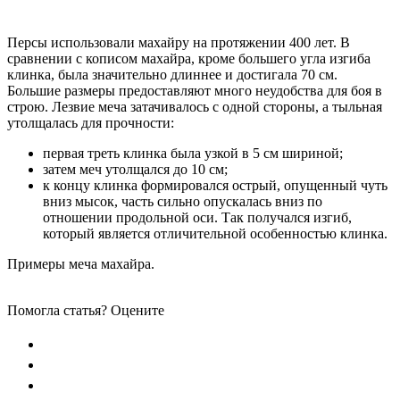
Персы использовали махайру на протяжении 400 лет. В
сравнении с кописом махайра, кроме большего угла изгиба
клинка, была значительно длиннее и достигала 70 см.
Большие размеры предоставляют много неудобства для боя в
строю. Лезвие меча затачивалось с одной стороны, а тыльная
утолщалась для прочности:
первая треть клинка была узкой в 5 см шириной;
затем меч утолщался до 10 см;
к концу клинка формировался острый, опущенный чуть
вниз мысок, часть сильно опускалась вниз по
отношении продольной оси. Так получался изгиб,
который является отличительной особенностью клинка.
Примеры меча махайра.
Помогла статья? Оцените