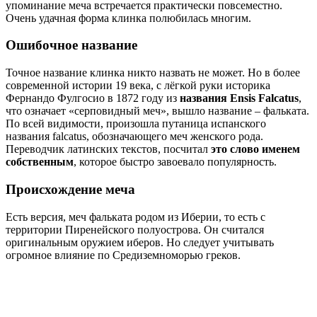
упоминание меча встречается практически повсеместно.
Очень удачная форма клинка полюбилась многим.
Ошибочное название
Точное название клинка никто назвать не может. Но в более
современной истории 19 века, с лёгкой руки историка
Фернандо Фулгосио в 1872 году из
названия Ensis Falcatus
,
что означает «серповидный меч», вышло название – фальката.
По всей видимости, произошла путаница испанского
названия falcatus, обозначающего меч женского рода.
Переводчик латинских текстов, посчитал
это слово именем
собственным
, которое быстро завоевало популярность.
Происхождение меча
Есть версия, меч фальката родом из Иберии, то есть с
территории Пиренейского полуострова. Он считался
оригинальным оружием иберов. Но следует учитывать
огромное влияние по Средиземноморью греков.