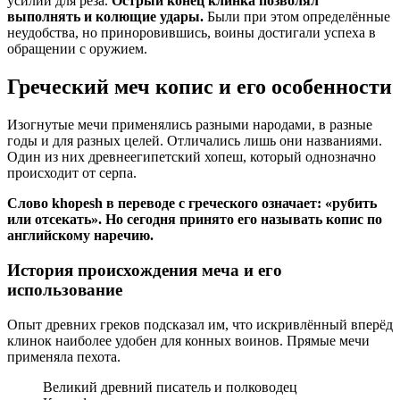
усилий для реза.
Острый конец клинка позволял
выполнять и колющие удары.
Были при этом определённые
неудобства, но приноровившись, воины достигали успеха в
обращении с оружием.
Греческий меч копис и его особенности
Изогнутые мечи применялись разными народами, в разные
годы и для разных целей. Отличались лишь они названиями.
Один из них древнеегипетский хопеш, который однозначно
происходит от серпа.
Слово khopesh в переводе с греческого означает: «рубить
или отсекать». Но сегодня принято его называть копис по
английскому наречию.
История происхождения меча и его
использование
Опыт древних греков подсказал им, что искривлённый вперёд
клинок наиболее удобен для конных воинов. Прямые мечи
применяла пехота.
Великий древний писатель и полководец