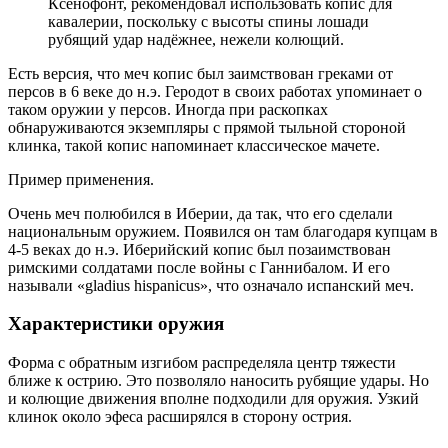
Ксенофонт, рекомендовал использовать копис для
кавалерии, поскольку с высоты спины лошади
рубящий удар надёжнее, нежели колющий.
Есть версия, что меч копис был заимствован греками от
персов в 6 веке до н.э. Геродот в своих работах упоминает о
таком оружии у персов. Иногда при раскопках
обнаруживаются экземпляры с прямой тыльной стороной
клинка, такой копис напоминает классическое мачете.
Пример применения.
Очень меч полюбился в Иберии, да так, что его сделали
национальным оружием. Появился он там благодаря купцам в
4-5 веках до н.э. Иберийский копис был позаимствован
римскими солдатами после войны с Ганнибалом. И его
называли «gladius hispanicus», что означало испанский меч.
Характеристики оружия
Форма с обратным изгибом распределяла центр тяжести
ближе к острию. Это позволяло наносить рубящие удары. Но
и колющие движения вполне подходили для оружия. Узкий
клинок около эфеса расширялся в сторону острия.