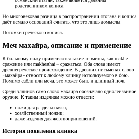
османский ятаган, также является дальним
родственником кописа.
Но многовековая разница в распространении ятогана и кописа
даёт немало оснований считать, что это лишь домыслы.
Потомки греческого кописа.
Меч махайра, описание и применение
К большому ножу применяются такие термины, как makhe –
сражение или makhesthai – сражаться. Оба слова имеют
древнегреческое происхождение. В древних письменах слово
«махайра» относят к любому клинку используемого в бою.
Помимо сабли или меча, это может быть и длинный нож.
Среди эллинов само слово махайра обозначало однолейзвиное
оружие. К таким изделиям можно отнести:
ножи для разделки мяса;
хозяйственный ножик;
даже изделия для жертвоприношений.
История появления клинка