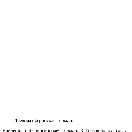
Древняя иберийская фальката.
Найденный иберийский меч фальката 3-4 веков до н.э. имел: