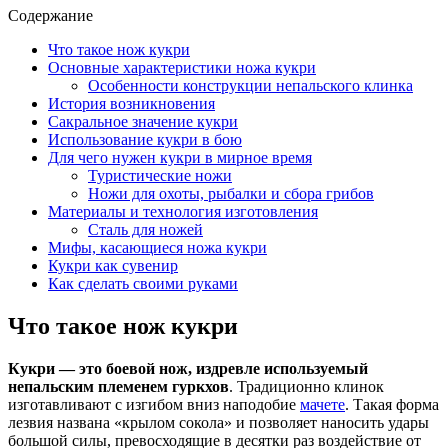
Содержание
Что такое нож кукри
Основные характеристики ножа кукри
Особенности конструкции непальского клинка
История возникновения
Сакральное значение кукри
Использование кукри в бою
Для чего нужен кукри в мирное время
Туристические ножи
Ножи для охоты, рыбалки и сбора грибов
Материалы и технология изготовления
Сталь для ножей
Мифы, касающиеся ножа кукри
Кукри как сувенир
Как сделать своими руками
Что такое нож кукри
Кукри — это боевой нож, издревле используемый
непальским племенем гуркхов
. Традиционно клинок
изготавливают с изгибом вниз наподобие
мачете
. Такая форма
лезвия названа «крылом сокола» и позволяет наносить удары
большой силы, превосходящие в десятки раз воздействие от