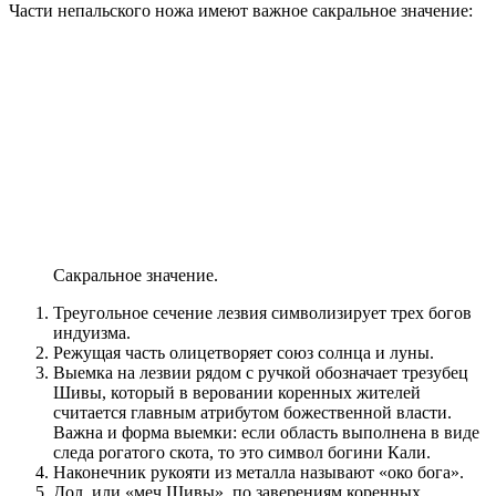
Части непальского ножа имеют важное сакральное значение:
Сакральное значение.
Треугольное сечение лезвия символизирует трех богов
индуизма.
Режущая часть олицетворяет союз солнца и луны.
Выемка на лезвии рядом с ручкой обозначает трезубец
Шивы, который в веровании коренных жителей
считается главным атрибутом божественной власти.
Важна и форма выемки: если область выполнена в виде
следа рогатого скота, то это символ богини Кали.
Наконечник рукояти из металла называют «око бога».
Дол, или «меч Шивы», по заверениям коренных