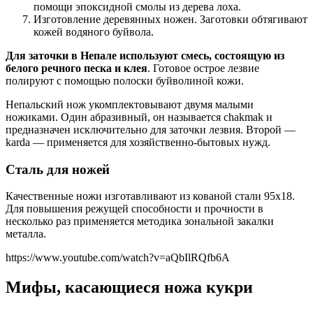
помощи эпоксидной смолы из дерева лоха.
Изготовление деревянных ножен. Заготовки обтягивают
кожей водяного буйвола.
Для заточки в Непале используют смесь, состоящую из
белого речного песка и клея
. Готовое острое лезвие
полируют с помощью полоски буйволиной кожи.
Непальский нож укомплектовывают двумя малыми
ножиками. Один абразивный, он называется chakmak и
предназначен исключительно для заточки лезвия. Второй —
karda — применяется для хозяйственно-бытовых нужд.
Сталь для ножей
Качественные ножи изготавливают из кованой стали 95х18.
Для повышения режущей способности и прочности в
несколько раз применяется методика зональной закалки
металла.
https://www.youtube.com/watch?v=aQbIlRQfb6A
Мифы, касающиеся ножа кукри