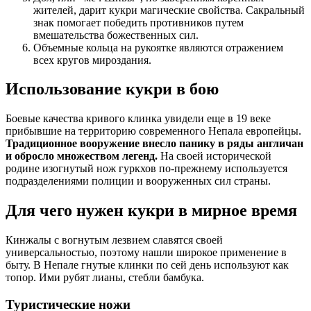
жителей, дарит кукри магические свойства. Сакральный
знак помогает победить противников путем
вмешательства божественных сил.
Объемные кольца на рукоятке являются отражением
всех кругов мироздания.
Использование кукри в бою
Боевые качества кривого клинка увидели еще в 19 веке
прибывшие на территорию современного Непала европейцы.
Традиционное вооружение внесло панику в ряды англичан
и обросло множеством легенд.
На своей исторической
родине изогнутый нож гуркхов по-прежнему используется
подразделениями полиции и вооруженных сил страны.
Для чего нужен кукри в мирное время
Кинжалы с вогнутым лезвием славятся своей
универсальностью, поэтому нашли широкое применение в
быту. В Непале гнутые клинки по сей день используют как
топор. Ими рубят лианы, стебли бамбука.
Туристические ножи