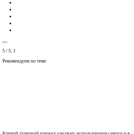
5
/ 5.
1
Рекомендуем по теме
Кривой турецкий кинжал ханджар: использования самого и в