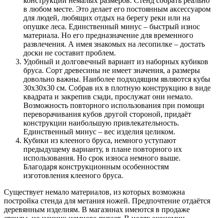
конструкции немалых размеров. Стенд собрать реально
в любом месте. Это делает его постоянным аксессуаром
для людей, любящих отдых на берегу реки или на
опушке леса. Единственный минус – быстрый износ
материала. Но его предназначение для временного
развлечения. А имея знакомых на лесопилке – достать
доски не составит проблем.
Удобный и долговечный вариант из наборных кубиков
бруса. Сорт древесины не имеет значения, а размеры
довольно важны. Наиболее подходящим являются кубы
30х30х30 см. Собрав их в плотную конструкцию в виде
квадрата и закрепив сзади, прослужат они немало.
Возможность повторного использования при помощи
переворачивания кубов другой стороной, придаёт
конструкции наибольшую привлекательность.
Единственный минус – вес изделия целиком.
Кубики из клееного бруса, немного уступают
предыдущему варианту, в плане повторного их
использования. Но срок износа немного выше.
Благодаря конструкционным особенностям
изготовления клееного бруса.
Существует немало материалов, из которых возможна
постройка стенда для метания ножей. Предпочтение отдаётся
деревянным изделиям. В магазинах имеются в продаже