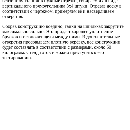
бензопилу. Напилив нужные отрезки, собираем их в виде
вертикального прямоугольника 3х4 штуки. Отрезав доску в
соответствии с чертежом, примеряем её и насверливаем
отверстия.
Собрав конструкцию воедино, гайки на шпильках закрутите
максимально сильно. Это придаст хорошее уплотнение
брусков и исключит щели между ними. В дополнительные
отверстия просовываем плотную верёвку, вес конструкции
будет составлять в соответствии с размерами, около 50
килограмм. Стенд готов и можно приступать к его
тестированию.