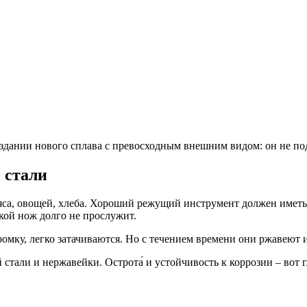
оздании нового сплава с превосходным внешним видом: он не по
 стали
мяса, овощей, хлеба. Хороший режущий инструмент должен име
акой нож долго не прослужит.
мку, легко затачиваются. Но с течением времени они ржавеют и
стали и нержавейки. Острота́ и устойчивость к коррозии – вот 