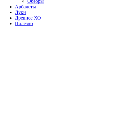
Обзоры
Арбалеты
Луки
Древнее ХО
Полезно