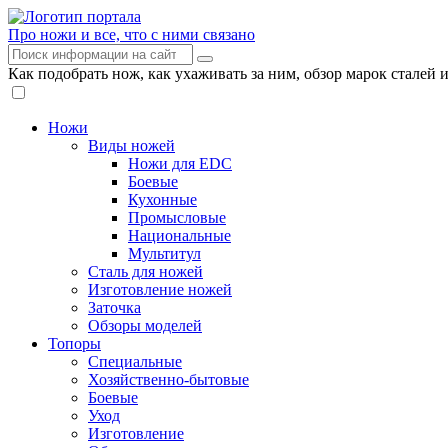
Про ножи и все, что с ними связано
Как подобрать нож, как ухаживать за ним, обзор марок сталей 
Ножи
Виды ножей
Ножи для EDC
Боевые
Кухонные
Промысловые
Национальные
Мультитул
Сталь для ножей
Изготовление ножей
Заточка
Обзоры моделей
Топоры
Специальные
Хозяйственно-бытовые
Боевые
Уход
Изготовление