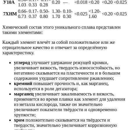
У10А
0.20
—
<0.018
<0.20
<0
.
20
<0.025
1.03
0.33
0.28
0.66-
0.17-
0.50-
1.30-
0.10-
<1.20-
7ХНМ
<0.025
<0.20
<0.025
0.73
0.37
0.80
1.70
0.30
1.60
Химический состав этого уникального сплава представлен
такими элементами:
Каждый элемент влечёт за собой положительное или же
отрицательное качество и отвечает за определённую
характеристику.
углерод
улучшает удержание режущей кромки,
увеличивает вязкость, твердость износостойкость, но
негативно сказывается на пластичности и в большом
содержании ухудшает сопротивление ржавлению;
кремний
повышает прочность и, как марганец,
используется в роли дегазатора;
марганец
увеличивает закаливаемость и вязкость,
применяется во время плавки как элемент для удаления
из металла кислорода, также он значительно
увеличивает показатели твёрдости и одновременно
хрупкости;
хром
положительно сказывается на твёрдости и
твердости, значительно увеличивает коррозионную