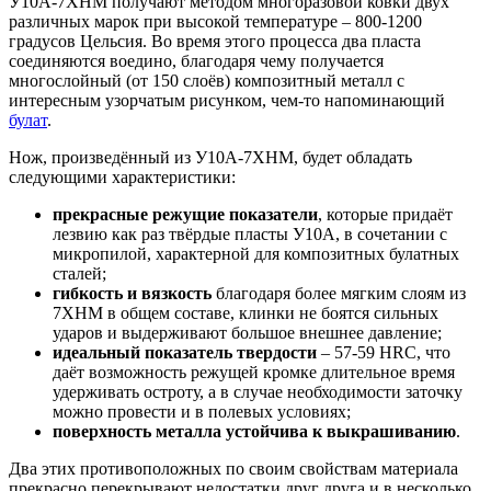
У10А-7ХНМ получают методом многоразовой ковки двух
различных марок при высокой температуре – 800-1200
градусов Цельсия. Во время этого процесса два пласта
соединяются воедино, благодаря чему получается
многослойный (от 150 слоёв) композитный металл с
интересным узорчатым рисунком, чем-то напоминающий
булат
.
Нож, произведённый из У10А-7ХНМ, будет обладать
следующими характеристики:
прекрасные режущие показатели
, которые придаёт
лезвию как раз твёрдые пласты У10А, в сочетании с
микропилой, характерной для композитных булатных
сталей;
гибкость и вязкость
благодаря более мягким слоям из
7ХНМ в общем составе, клинки не боятся сильных
ударов и выдерживают большое внешнее давление;
идеальный показатель твердости
– 57-59 HRC, что
даёт возможность режущей кромке длительное время
удерживать остроту, а в случае необходимости заточку
можно провести и в полевых условиях;
поверхность металла устойчива к выкрашиванию
.
Два этих противоположных по своим свойствам материала
прекрасно перекрывают недостатки друг друга и в несколько