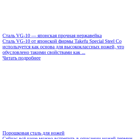
Сталь VG-10 — японская прочная нержавейка
Сталь VG-10 от японской фирмы Takefu Special Steel Co
используется как основа для высококлассных ножей, что
обусловлено такими свойствами как ...
Читать подробнее
Порошковая сталь для ножей
Сейчас всё чаще можно встретить в описании ножей термин