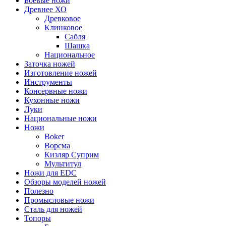
Боевые ножи
Древнее ХО
Древковое
Клинковое
Сабля
Шашка
Национальное
Заточка ножей
Изготовление ножей
Инструменты
Консервные ножи
Кухонные ножи
Луки
Национальные ножи
Ножи
Boker
Ворсма
Кизляр Суприм
Мультитул
Ножи для EDC
Обзоры моделей ножей
Полезно
Промысловые ножи
Сталь для ножей
Топоры