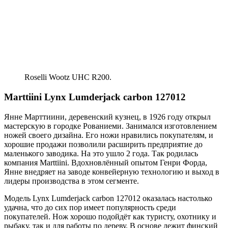
Roselli Wootz UHC R200.
Marttiini Lynx Lumderjack carbon 127012
Янне Марттиини, деревенский кузнец, в 1926 году открыл
мастерскую в городке Рованиеми. Занимался изготовлением
ножей своего дизайна. Его ножи нравились покупателям, и
хорошие продажи позволили расширить предприятие до
маленького заводика. На это ушло 2 года. Так родилась
компания Marttiini. Вдохновлённый опытом Генри Форда,
Янне внедряет на заводе конвейерную технологию и выход в
лидеры производства в этом сегменте.
Модель Lynx Lumderjack carbon 127012 оказалась настолько
удачна, что до сих пор имеет популярность среди
покупателей. Нож хорошо подойдёт как туристу, охотнику и
рыбаку, так и для работы по дереву. В основе лежит финский