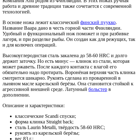
Компания Ahti родом из Финляндии. В этих ножах ручная
работа и древние традиции также сочетается с современной
технологией.
В основе ножа лежит классический
финский пуукко
.
Название Ваара дано в честь горной части Финляндии.
Удобный и функциональный нож поможет и при разбивке
лагеря, и при разделке рыбы. Он создан как для режущих, так
и для колючих операций.
Высокоуглеродистая сталь закалена до 58-60 HRC и долго
держит заточку. Но есть минус — клинок из стали, которая
может ржаветь. После каждого контакта с влагой его
обязательно надо протирать. Воронёная верхняя часть клинка
смотрится шикарно. Рукоять сделана из проваренной в
льняном масле карельской берёзы. Она становится стойкой к
агрессивной внешней среде. Латунный
больстер
в
дополнении.
Описание и характеристики:
классические Scandi спуски;
форма клинка Straight back;
сталь Laurin Metalli, твёрдость 58-60 HRC;
рукоять из карельской берёзы;
вес 83 г.;