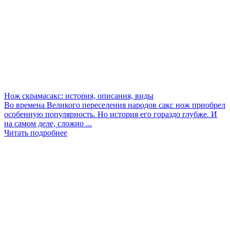
Нож скрамасакс: история, описания, виды
Во времена Великого переселения народов сакс нож приобрел
особенную популярность. Но история его гораздо глубже. И
на самом деле, сложно ...
Читать подробнее