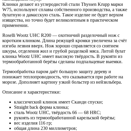
Клинки делают из углеродистой стали Thyssen Krupp марки
W75, используют сплавы собственного производства, а также
булатную и дамасскую сталь. Такое изделие не будет верхом
изящества, но точно будет великолепным в практическом
применении.
Roselli Wootz UHC R200 — охотничий разделочный нож с
коротким клинком. Длина режущей кромки увеличена за счёт
изгиба лезвия вверх. Нож хорошо справляется со снятием
шкуры, отделения жил и грубой разделкой мяса. Литой булат
клинка Wootz UHC имеет высокую твёрдость. В рукояти из
термообработанной берёзы сделаны подпальцевые выемки.
Термообработка паром даёт большую защиту дереву и
понижает теплопроводность, что сказывается при работе на
морозе. Дополняет картину узкий больстер из нейзильбера.
Описание и характеристики:
классический клинок имеет Сканди спуски;
Straight back форма клинка;
сталь Wootz UHC, твёрдость 66 — 68 HRC;
рукоять из термообработанной карельской берёзы;
вес изделия 116 гр;
общая длина 230 миллиметров;