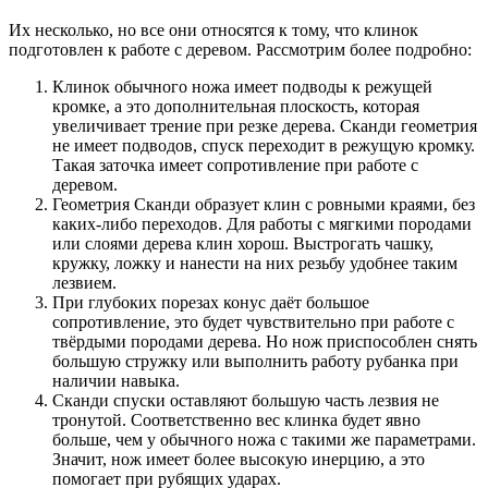
Их несколько, но все они относятся к тому, что клинок
подготовлен к работе с деревом. Рассмотрим более подробно:
Клинок обычного ножа имеет подводы к режущей
кромке, а это дополнительная плоскость, которая
увеличивает трение при резке дерева. Сканди геометрия
не имеет подводов, спуск переходит в режущую кромку.
Такая заточка имеет сопротивление при работе с
деревом.
Геометрия Сканди образует клин с ровными краями, без
каких-либо переходов. Для работы с мягкими породами
или слоями дерева клин хорош. Выстрогать чашку,
кружку, ложку и нанести на них резьбу удобнее таким
лезвием.
При глубоких порезах конус даёт большое
сопротивление, это будет чувствительно при работе с
твёрдыми породами дерева. Но нож приспособлен снять
большую стружку или выполнить работу рубанка при
наличии навыка.
Сканди спуски оставляют большую часть лезвия не
тронутой. Соответственно вес клинка будет явно
больше, чем у обычного ножа с такими же параметрами.
Значит, нож имеет более высокую инерцию, а это
помогает при рубящих ударах.