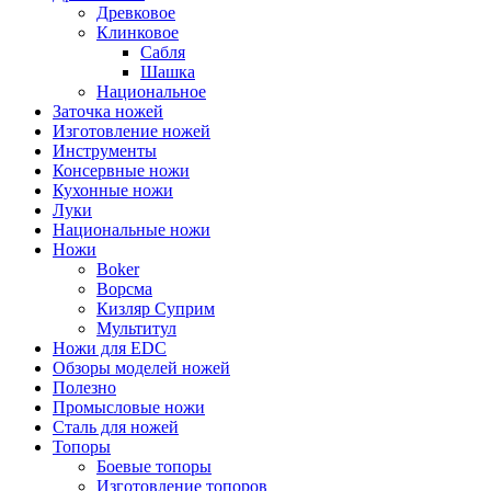
Древковое
Клинковое
Сабля
Шашка
Национальное
Заточка ножей
Изготовление ножей
Инструменты
Консервные ножи
Кухонные ножи
Луки
Национальные ножи
Ножи
Boker
Ворсма
Кизляр Суприм
Мультитул
Ножи для EDC
Обзоры моделей ножей
Полезно
Промысловые ножи
Сталь для ножей
Топоры
Боевые топоры
Изготовление топоров