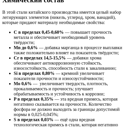
Химический состав
В этой стали китайского производства имеется целый набор
легирующих элементов (никель, углерод, хром, ванадий),
которые придают материалу необходимые свойства:
C в пределах 0,45-0,60%
— повышает прочность
металла и обеспечивает необходимый уровень
твёрдости;
Mn до 0,6%
— добавка марганца в процессе выплавки
также положительно влияет на показатель твёрдости;
Сr в пределах 14,5-15,5%
— добавки хрома
обеспечивают антикоррозионную стойкость,
износостойкость, способность стали к закаливанию;
Si в пределах 0,80%
— кремний увеличивает
показатели прочности и износоустойчивости;
Mo 0,6%
— увеличивает твердость, плотность,
прокаливаемость и прочность; улучшает
обрабатываемость и устойчивость к коррозии;
P в пределах 0,35%
— эта вредная примесь, которая
негативно сказывается на прочности. Количество
фосфора не должно выходить за границы допустимой
нормы в 0,025-0,045%;
S в пределах 0,03%
— ещё одна вредная
технологическая примесь в стали, которая негативно