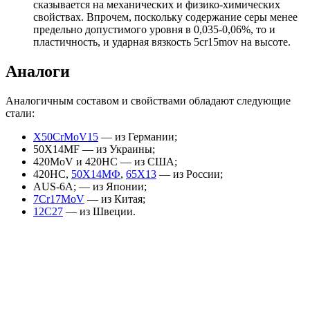
сказывается на механических и физико-химических
свойствах. Впрочем, поскольку содержание серы менее
предельно допустимого уровня в 0,035-0,06%, то и
пластичность, и ударная вязкость 5cr15mov на высоте.
Аналоги
Аналогичным составом и свойствами обладают следующие
стали:
X50CrMoV15
— из Германии;
50X14MF — из Украины;
420MoV и 420НС — из США;
420НС,
50Х14МФ
,
65Х13
— из России;
AUS-6A; — из Японии;
7Cr17MoV
— из Китая;
12С27
— из Швеции.